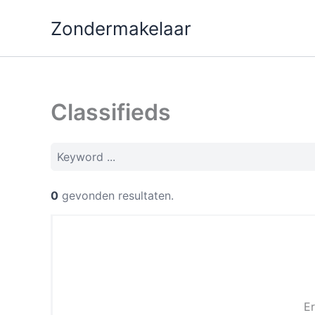
Ga
Zondermakelaar
naar
de
inhoud
Classifieds
0
gevonden resultaten.
Er