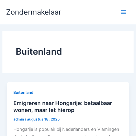
Ga
Zondermakelaar
naar
Main
de
inhoud
Men
Buitenland
Buitenland
Emigreren naar Hongarije: betaalbaar
wonen, maar let hierop
admin
/
augustus 18, 2025
Hongarije is populair bij Nederlanders en Vlamingen